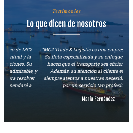
Testimonios
Lo que dicen de nosotros
2
"MC2 Trade & Logistic es una empresa excepcional.
Su flota especializada y su enfoque en la calidad
hacen que el transporte sea eficiente y seguro.
, y
Además, su atención al cliente es excelente,
co
er
siempre atentos a nuestras necesidades. ¡Gracias
s
por un servicio tan profesional!"
María Fernández